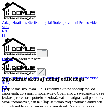
Zakaj izbrati nas
Storitve
Projekti
Sodelujte z nami
Promo video
SLO
EN
IT
Domov
/
Sodelujte z nami
Sodelujte z nami
Zgradimo skupaj nekaj odličnega
Zakaj izbrati nas
Storitve
Projekti
Sodelujte z nami
Promo video
SLO
EN
Podjetje ima svoj team ljudi s katerimi aktivno sodelujemo, od
IT
zaposlenih, do zunanjih sodelavcev. Operiramo z zavedanjem, da se
je skozi proces rasti potrebno izobraževati in nadgrajevati ponudbo.
Skozi izobraževanje in izkušnje se učimo svoj asortiman aktivnosti
čim bolj približati željam in potrebam strank. Naša supina se širi.