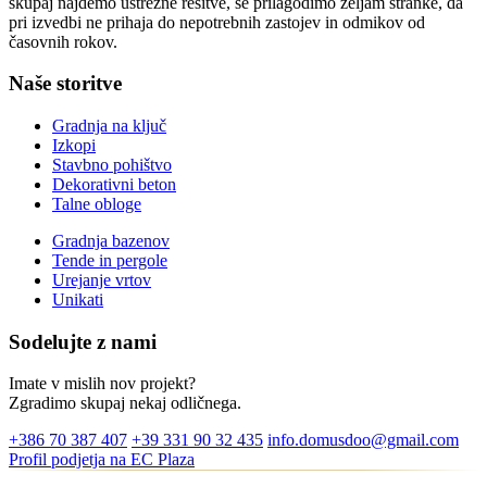
skupaj najdemo ustrezne rešitve, se prilagodimo željam stranke, da
pri izvedbi ne prihaja do nepotrebnih zastojev in odmikov od
časovnih rokov.
Naše storitve
Gradnja na ključ
Izkopi
Stavbno pohištvo
Dekorativni beton
Talne obloge
Gradnja bazenov
Tende in pergole
Urejanje vrtov
Unikati
Sodelujte z nami
Imate v mislih nov projekt?
Zgradimo skupaj nekaj odličnega.
+386 70 387 407
+39 331 90 32 435
info.domusdoo@gmail.com
Profil podjetja na EC Plaza