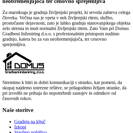
neobremenjujoča ter cenovno sprejemljiva
Za marsikoga je gradnja življenjski projekt, ki seveda zahteva celega
človeka. Večina nas je vpeta v nek življenjski ritem, službo,
prostočasne dejavnosti, zato je lahko gradnja stanovanjskega objekta
zelo stresna in moti normalni življenjski ritem. Zato Vam pri Domus
Gradbeni Inženiring d.o.o. s profesionalnim pristopom nudimo
gradnjo, katera bo za vas neobremenjujoča, ter cenovno
sprejemljiva.
Stremimo k hitri in dobri komunikaciji s stranko, kar pomeni, da
skupaj najdemo ustrezne rešitve, se prilagodimo željam stranke, da
pri izvedbi ne prihaja do nepotrebnih zastojev in odmikov od
časovnih rokov.
Naše storitve
Gradnja na ključ
Izkopi
Stavbno pohištvo