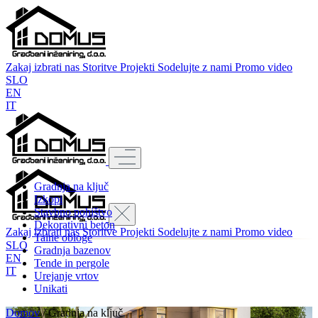
Zakaj izbrati nas
Storitve
Projekti
Sodelujte z nami
Promo video
SLO
EN
IT
Gradnja na ključ
Izkopi
Stavbno pohištvo
Dekorativni beton
Zakaj izbrati nas
Storitve
Projekti
Sodelujte z nami
Promo video
Talne obloge
SLO
Gradnja bazenov
EN
Tende in pergole
IT
Urejanje vrtov
Unikati
Domov
/
Gradnja na ključ