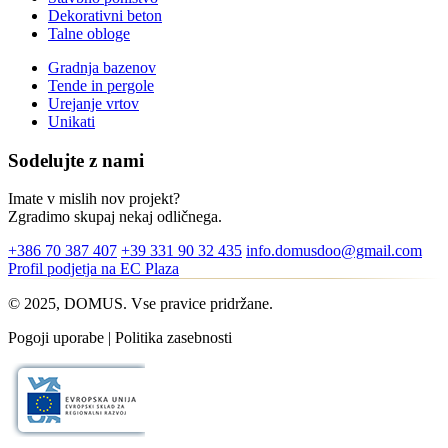
Dekorativni beton
Talne obloge
Gradnja bazenov
Tende in pergole
Urejanje vrtov
Unikati
Sodelujte z nami
Imate v mislih nov projekt?
Zgradimo skupaj nekaj odličnega.
+386 70 387 407
+39 331 90 32 435
info.domusdoo@gmail.com
Profil podjetja na EC Plaza
© 2025, DOMUS. Vse pravice pridržane.
Pogoji uporabe | Politika zasebnosti